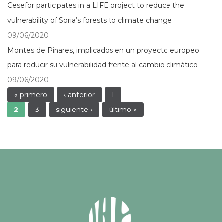
Cesefor participates in a LIFE project to reduce the
vulnerability of Soria’s forests to climate change
09/06/2020
Montes de Pinares, implicados en un proyecto europeo
para reducir su vulnerabilidad frente al cambio climático
09/06/2020
Páginas
« primero
‹ anterior
1
2
3
siguiente ›
último »