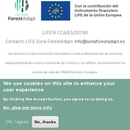
LIFE19 CCA/ES/001181
Contacto LIFE Soria ForestAdapt:
info@soriaforestadapt.es
Las opiniones y documentación aportadas en esta publicación son de exclusiva
responsabilidad del autor o autores de los mismos, y no reflejan necesariamente los
puntos de vista de CINEA/Comisión Europea.
We use cookies on this site to enhance your
user experience
© 2021 - 2024 Todos los derechos reservados |
Aviso legal
|
By clicking the Accept button, you agree to us doing so.
Política de privacidad
|
Política de cookies
|
Desarrollado por
No, give me more info
Cesefor
OK, I agree
No, thanks