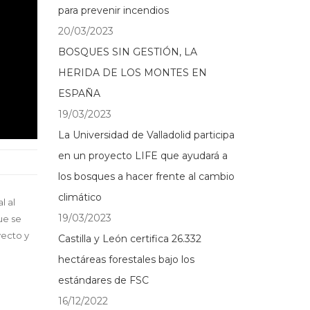
para prevenir incendios
20/03/2023
BOSQUES SIN GESTIÓN, LA
HERIDA DE LOS MONTES EN
ESPAÑA
19/03/2023
La Universidad de Valladolid participa
en un proyecto LIFE que ayudará a
los bosques a hacer frente al cambio
climático
l al
19/03/2023
ue se
yecto y
Castilla y León certifica 26.332
hectáreas forestales bajo los
estándares de FSC
16/12/2022