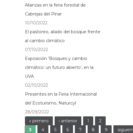
Alianzas en la feria forestal de
Cabrejas del Pinar
10/10/2022
El pastoreo, aliado del bosque frente
al cambio climático
07/10/2022
Exposición ‘Bosques y cambio
climático: un futuro abierto’, en la
UVA
02/10/2022
Presentes en la Feria Internacional
del Ecoturismo, Naturcyl
28/09/2022
Páginas
« primero
‹ anterior
1
2
3
4
5
6
7
8
9
siguien