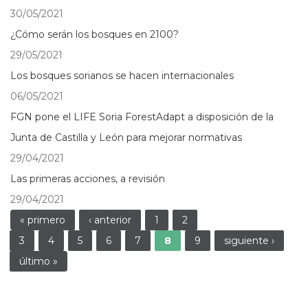
30/05/2021
¿Cómo serán los bosques en 2100?
29/05/2021
Los bosques sorianos se hacen internacionales
06/05/2021
FGN pone el LIFE Soria ForestAdapt a disposición de la
Junta de Castilla y León para mejorar normativas
29/04/2021
Las primeras acciones, a revisión
29/04/2021
Páginas
« primero
‹ anterior
1
2
3
4
5
6
7
8
9
siguiente ›
último »