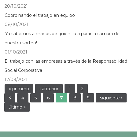
20/10/2021
Coordinando el trabajo en equipo
08/10/2021
¡Ya sabemos a manos de quién irá a parar la cámara de
nuestro sorteo!
01/10/2021
El trabajo con las empresas a través de la Responsabilidad
Social Corporativa
17/09/2021
Páginas
« primero
‹ anterior
1
2
3
4
5
6
7
8
9
siguiente ›
último »