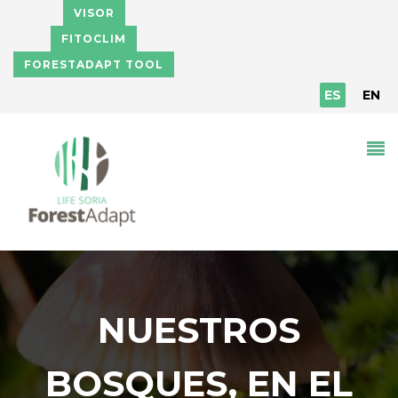
Pasar al contenido principal
VISOR
FITOCLIM
FORESTADAPT TOOL
ES
EN
NUESTROS
BOSQUES, EN EL