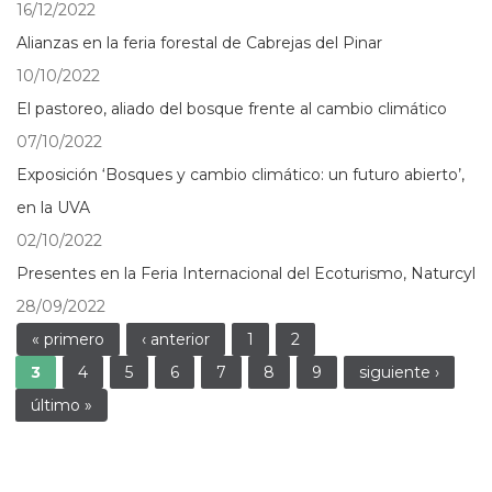
16/12/2022
Alianzas en la feria forestal de Cabrejas del Pinar
10/10/2022
El pastoreo, aliado del bosque frente al cambio climático
07/10/2022
Exposición ‘Bosques y cambio climático: un futuro abierto’,
en la UVA
02/10/2022
Presentes en la Feria Internacional del Ecoturismo, Naturcyl
28/09/2022
Páginas
« primero
‹ anterior
1
2
3
4
5
6
7
8
9
siguiente ›
último »