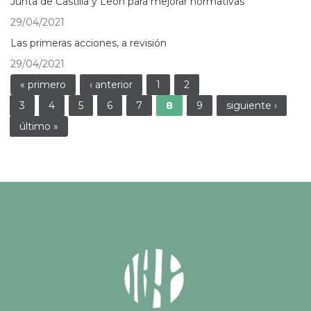
Junta de Castilla y León para mejorar normativas
29/04/2021
Las primeras acciones, a revisión
29/04/2021
Páginas
« primero
‹ anterior
1
2
3
4
5
6
7
8
9
siguiente ›
último »