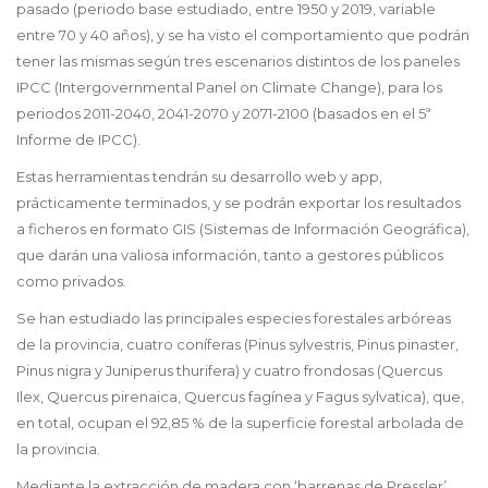
pasado (periodo base estudiado, entre 1950 y 2019, variable
entre 70 y 40 años), y se ha visto el comportamiento que podrán
tener las mismas según tres escenarios distintos de los paneles
IPCC (Intergovernmental Panel on Climate Change), para los
periodos 2011-2040, 2041-2070 y 2071-2100 (basados en el 5ª
Informe de IPCC).
Estas herramientas tendrán su desarrollo web y app,
prácticamente terminados, y se podrán exportar los resultados
a ficheros en formato GIS (Sistemas de Información Geográfica),
que darán una valiosa información, tanto a gestores públicos
como privados.
Se han estudiado las principales especies forestales arbóreas
de la provincia, cuatro coníferas (Pinus sylvestris, Pinus pinaster,
Pinus nigra y Juniperus thurifera) y cuatro frondosas (Quercus
Ilex, Quercus pirenaica, Quercus fagínea y Fagus sylvatica), que,
en total, ocupan el 92,85 % de la superficie forestal arbolada de
la provincia.
Mediante la extracción de madera con ‘barrenas de Pressler’