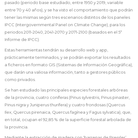
pasado (periodo base estudiado, entre 1950 y 2019, variable
entre 70 y 40 años), y se ha visto el comportamiento que podrán
tener las mismas según tres escenarios distintos de los paneles
IPCC (Intergovernmental Panel on Climate Change), para los
periodos 2011-2040, 2041-2070 y 2071-2100 (basados en el 5ª
Informe de IPCC).
Estas herramientas tendrán su desarrollo web y app,
prácticamente terminados, y se podrán exportar los resultados
a ficheros en formato GIS (Sistemas de Información Geográfica),
que darán una valiosa información, tanto a gestores públicos
como privados.
Se han estudiado las principales especies forestales arbóreas
de la provincia, cuatro coníferas (Pinus sylvestris, Pinus pinaster,
Pinus nigra y Juniperus thurifera) y cuatro frondosas (Quercus
Ilex, Quercus pirenaica, Quercus fagínea y Fagus sylvatica), que,
en total, ocupan el 92,85 % de la superficie forestal arbolada de
la provincia.
Mediante la extracción de madera con ‘barrenas de Pressler’