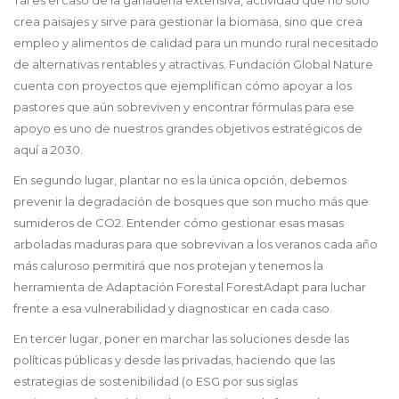
Tal es el caso de la ganadería extensiva, actividad que no sólo
crea paisajes y sirve para gestionar la biomasa, sino que crea
empleo y alimentos de calidad para un mundo rural necesitado
de alternativas rentables y atractivas. Fundación Global Nature
cuenta con proyectos que ejemplifican cómo apoyar a los
pastores que aún sobreviven y encontrar fórmulas para ese
apoyo es uno de nuestros grandes objetivos estratégicos de
aquí a 2030.
En segundo lugar, plantar no es la única opción, debemos
prevenir la degradación de bosques que son mucho más que
sumideros de CO2. Entender cómo gestionar esas masas
arboladas maduras para que sobrevivan a los veranos cada año
más caluroso permitirá que nos protejan y tenemos la
herramienta de Adaptación Forestal ForestAdapt para luchar
frente a esa vulnerabilidad y diagnosticar en cada caso.
En tercer lugar, poner en marchar las soluciones desde las
políticas públicas y desde las privadas, haciendo que las
estrategias de sostenibilidad (o ESG por sus siglas