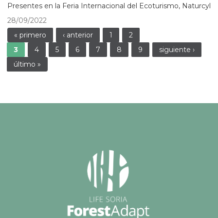
Presentes en la Feria Internacional del Ecoturismo, Naturcyl
28/09/2022
Páginas
« primero
‹ anterior
1
2
3
4
5
6
7
8
9
siguiente ›
último »