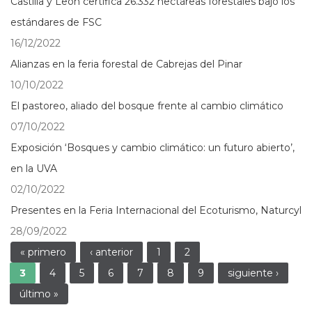
Castilla y León certifica 26.332 hectáreas forestales bajo los
estándares de FSC
16/12/2022
Alianzas en la feria forestal de Cabrejas del Pinar
10/10/2022
El pastoreo, aliado del bosque frente al cambio climático
07/10/2022
Exposición ‘Bosques y cambio climático: un futuro abierto’,
en la UVA
02/10/2022
Presentes en la Feria Internacional del Ecoturismo, Naturcyl
28/09/2022
Páginas
« primero
‹ anterior
1
2
3
4
5
6
7
8
9
siguiente ›
último »