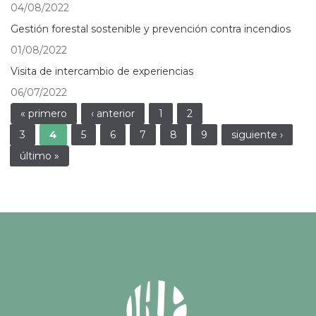
04/08/2022
Gestión forestal sostenible y prevención contra incendios
01/08/2022
Visita de intercambio de experiencias
06/07/2022
Páginas
« primero
‹ anterior
1
2
3
4
5
6
7
8
9
siguiente ›
último »