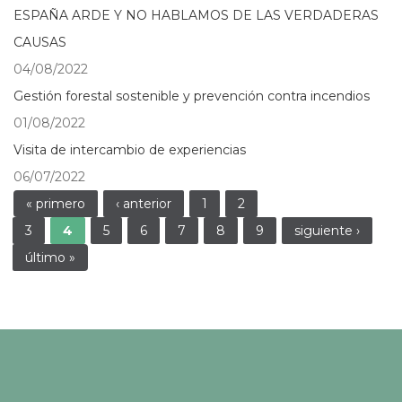
ESPAÑA ARDE Y NO HABLAMOS DE LAS VERDADERAS
CAUSAS
04/08/2022
Gestión forestal sostenible y prevención contra incendios
01/08/2022
Visita de intercambio de experiencias
06/07/2022
Páginas
« primero
‹ anterior
1
2
3
4
5
6
7
8
9
siguiente ›
último »