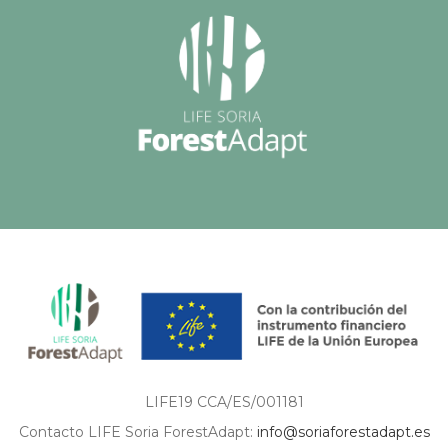
LIFE19 CCA/ES/001181
Contacto LIFE Soria ForestAdapt:
info@soriaforestadapt.es