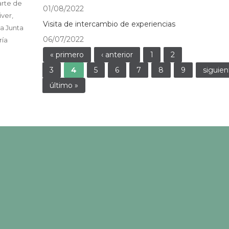
arte de
01/08/2022
ver,
Visita de intercambio de experiencias
a Junta
06/07/2022
ría
Páginas
« primero
‹ anterior
1
2
3
4
5
6
7
8
9
siguien
último »