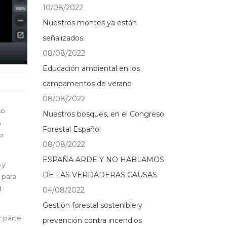
10/08/2022
Nuestros montes ya están
señalizados
08/08/2022
Educación ambiental en los
campamentos de verano
08/08/2022
so
Nuestros bosques, en el Congreso
s
Forestal Español
io
08/08/2022
ESPAÑA ARDE Y NO HABLAMOS
 y
DE LAS VERDADERAS CAUSAS
n para
d
04/08/2022
Gestión forestal sostenible y
r parte
prevención contra incendios