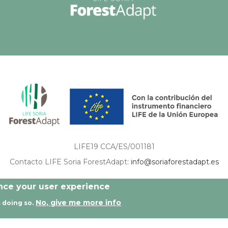
LIFE19 CCA/ES/001181
Contacto LIFE Soria ForestAdapt:
info@soriaforestadapt.es
ón son de exclusiva responsabilidad del autor o autores de los mismos, y no reflejan nec
ance your user experience
No, give me more info
 doing so.
os reservados |
Aviso legal
|
Política de privacidad
|
Política de c