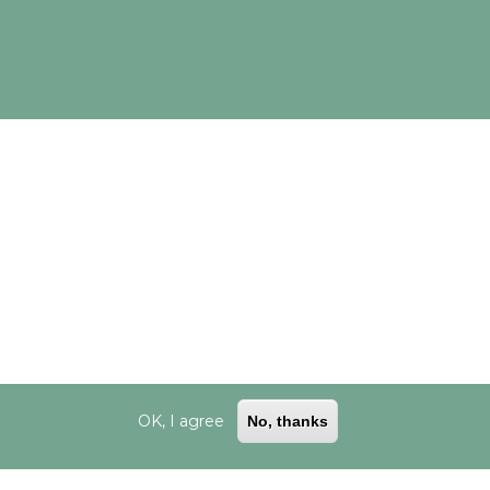
esariamente los puntos de vista de CINEA/Comisión Europea.
OK, I agree
No, thanks
ookies
|
Desarrollado por Cesefor