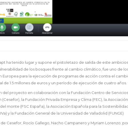
apt ha tenido lugar y supone el pistoletazo de salida de este ambicio
ulnerabilidad de los bosques frente al cambio climático, fue uno de lo
ón Europea para la ejecución de programas de acción contra el camb
al de 1.5 millones de euros y un período de ejecución de cuatro años.
 del proyecto en colaboración con la Fundación Centro de Servicios
́n (Cesefor), la Fundación Privada Empresa y Clima (FEC), la Asociació
 del monte (FSC España), la Asociación Española para la Sostenibilida
(UVa) y la Fundación General de la Universidad de Valladolid (FUNGE)
te de Cesefor, Rocío Gallego, Nacho Campanero y Myriam Lorenzo; po