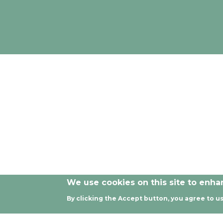
Las opiniones y documentación aportadas en esta publicaci
We use cookies on this site to enh
By clicking the Accept button, you agree to us
© 2021 - 2024 Todos los derech