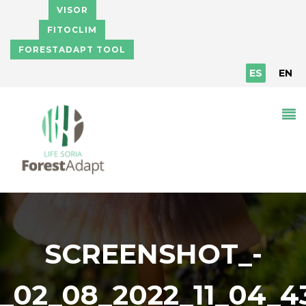
Pasar al contenido principal
VISOR
FITOCLIM
FORESTADAPT TOOL
ES
EN
SCREENSHOT_-
_02_08_2022_11_04_