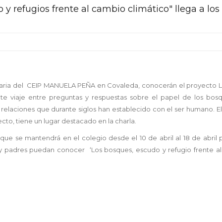
y refugios frente al cambio climático" llega a los
rimaria del CEIP MANUELA PEÑA en Covaleda, conocerán el proyecto Li
e viaje entre preguntas y respuestas sobre el papel de los bosq
s relaciones que durante siglos han establecido con el ser humano. 
ecto, tiene un lugar destacado en la charla.
n
que se mantendrá en el colegio desde el 10 de
abril
al 18 de
abril
o y padres puedan conocer ‘Los bosques, escudo y refugio frente a