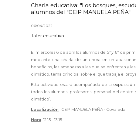
Charla educativa: "Los bosques, escudo 
alumnos del "CEIP MANUELA PEÑA"
06/04/2022
Taller educativo
El miércoles 6 de abril los alumnos de 5º y 6º de p
mediante una charla de una hora en un apasionant
beneficios, las amenazas a las que se enfrentan y la
climático, tema principal sobre el que trabaja el proy
Esta actividad estará acompañada de la
exposició
todos los alumnos, profesores, personal del centr
climático’.
Localización
: CEIP MANUELA PEÑA
- Covaleda
Hora
: 12:15 - 13:15