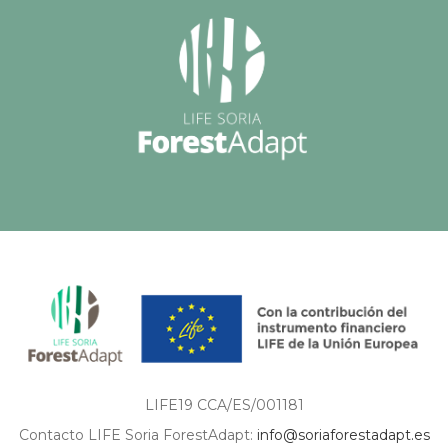
LIFE19 CCA/ES/001181
Contacto LIFE Soria ForestAdapt:
info@soriaforestadapt.es