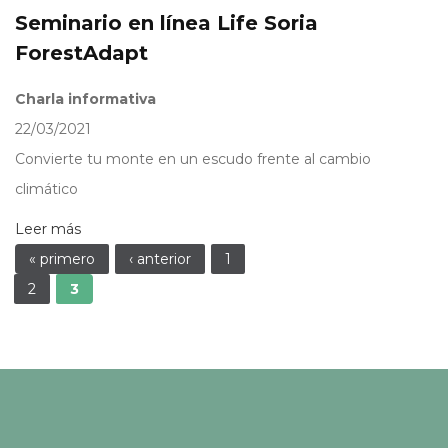
Seminario en línea Life Soria
ForestAdapt
Charla informativa
22/03/2021
Convierte tu monte en un escudo frente al cambio
climático
Leer más
Páginas
« primero
‹ anterior
1
2
3