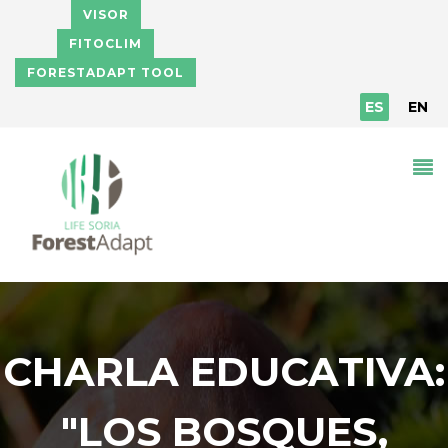
Pasar al contenido principal
VISOR
FITOCLIM
FORESTADAPT TOOL
ES
EN
CHARLA EDUCATIVA:
"LOS BOSQUES,