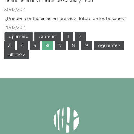
incendios en los montes de Castilla y León
30/12/2021
¿Pueden contribuir las empresas al futuro de los bosques?
20/12/2021
Páginas
« primero
‹ anterior
1
2
3
4
5
6
7
8
9
siguiente ›
último »