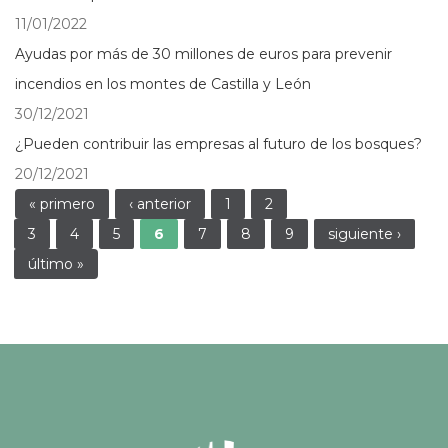
11/01/2022
Ayudas por más de 30 millones de euros para prevenir
incendios en los montes de Castilla y León
30/12/2021
¿Pueden contribuir las empresas al futuro de los bosques?
20/12/2021
Páginas
« primero
‹ anterior
1
2
3
4
5
6
7
8
9
siguiente ›
último »