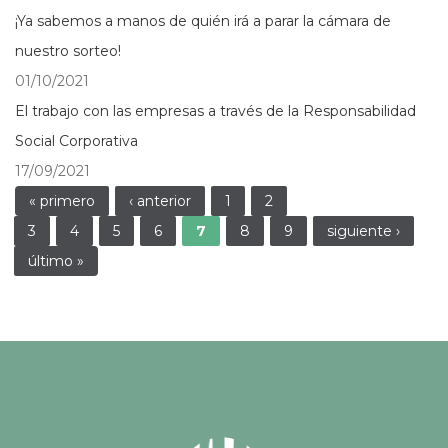
¡Ya sabemos a manos de quién irá a parar la cámara de
nuestro sorteo!
01/10/2021
El trabajo con las empresas a través de la Responsabilidad
Social Corporativa
17/09/2021
Páginas
« primero
‹ anterior
1
2
3
4
5
6
7
8
9
siguiente ›
último »