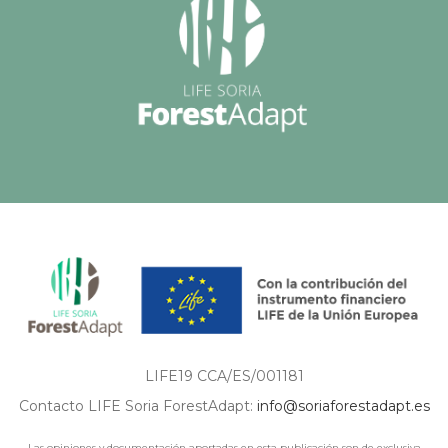
LIFE19 CCA/ES/001181
Contacto LIFE Soria ForestAdapt:
info@soriaforestadapt.es
Las opiniones y documentación aportadas en esta publicación son de exclusiva