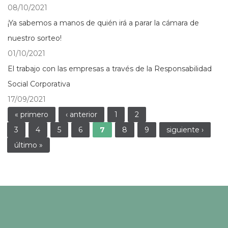
08/10/2021
¡Ya sabemos a manos de quién irá a parar la cámara de
nuestro sorteo!
01/10/2021
El trabajo con las empresas a través de la Responsabilidad
Social Corporativa
17/09/2021
Páginas
« primero
‹ anterior
1
2
3
4
5
6
7
8
9
siguiente ›
último »