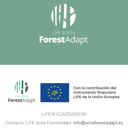
LIFE19 CCA/ES/001181
Contacto LIFE Soria ForestAdapt:
info@soriaforestadapt.es