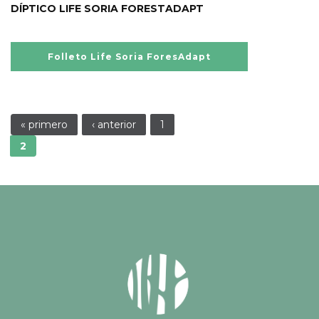
DÍPTICO LIFE SORIA FORESTADAPT
Folleto Life Soria ForesAdapt
Páginas
« primero
‹ anterior
1
2